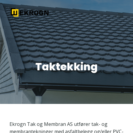
Skip
to
content
Taktekking
Ekrogn Tak og Membran AS utfører tak- og
membrantekninger med asfaltbelegg og/eller PVC-