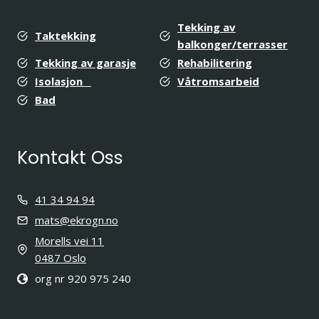
Tekking av
Taktekking
balkonger/terrasser
Tekking av garasje
Rehabilitering
Isolasjon
Våtromsarbeid
Bad
Kontakt Oss
41 34 94 94
mats@ekrogn.no
Morells vei 11
0487 Oslo
org nr 920 975 240